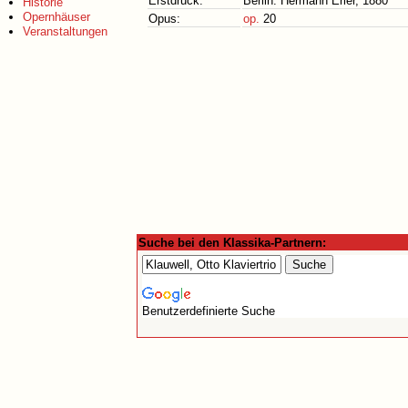
Erstdruck:
Berlin: Hermann Erler, 1880
Historie
Opernhäuser
Opus:
op.
20
Veranstaltungen
Suche bei den Klassika-Partnern:
Benutzerdefinierte Suche