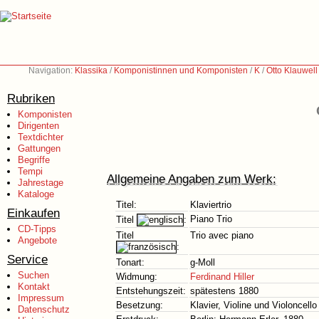
Navigation:
Klassika
/
Komponistinnen und Komponisten
/
K
/
Otto Klauwel
Rubriken
Komponisten
Dirigenten
Textdichter
Gattungen
Begriffe
Tempi
Allgemeine Angaben zum Werk:
Jahrestage
Kataloge
Titel:
Klaviertrio
Einkaufen
Piano Trio
Titel
:
CD-Tipps
Titel
Trio avec piano
Angebote
:
Service
Tonart:
g-Moll
Suchen
Widmung:
Ferdinand Hiller
Kontakt
Entstehungszeit:
spätestens 1880
Impressum
Besetzung:
Klavier, Violine und Violoncello
Datenschutz