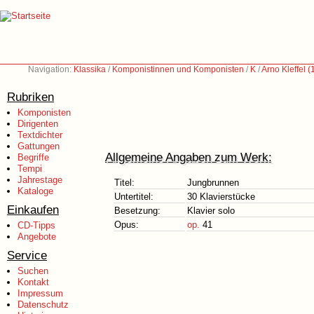
Navigation:
Klassika
/
Komponistinnen und Komponisten
/
K
/
Arno Kleffel 
Rubriken
Komponisten
Dirigenten
Textdichter
Gattungen
Allgemeine Angaben zum Werk:
Begriffe
Tempi
Jahrestage
Titel:
Jungbrunnen
Kataloge
Untertitel:
30 Klavierstücke
Einkaufen
Besetzung:
Klavier solo
Opus:
op.
41
CD-Tipps
Angebote
Service
Suchen
Kontakt
Impressum
Datenschutz