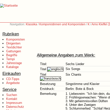
Navigation:
Klassika
/
Komponistinnen und Komponisten
/
K
/
Arno Kleffel 
Rubriken
Komponisten
Dirigenten
Textdichter
Gattungen
Allgemeine Angaben zum Werk:
Begriffe
Tempi
Jahrestage
Titel:
Sechs Lieder
Kataloge
Six Songs
Titel
:
Einkaufen
Titel
Six Chants
:
CD-Tipps
Angebote
Besetzung:
Singstimme und Klavier
Service
Erstdruck:
Berlin: Bote & Bock
Bemerkung:
1. Liebesreim: "Ich bin dein, du
Suchen
2. Frühlingserwachen: "Wenn d
Kontakt
3. Mit geheimnisvollen Düften
Impressum
4. Unter den Zweigen
Datenschutz
5. Schlummerlied: "Schlaf Her