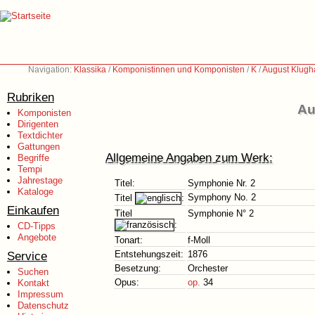
Navigation:
Klassika
/
Komponistinnen und Komponisten
/
K
/
August Klugh
Rubriken
Au
Komponisten
Dirigenten
Textdichter
Gattungen
Allgemeine Angaben zum Werk:
Begriffe
Tempi
Jahrestage
Titel:
Symphonie Nr. 2
Kataloge
Symphony No. 2
Titel
:
Einkaufen
Titel
Symphonie N° 2
:
CD-Tipps
Angebote
Tonart:
f-Moll
Service
Entstehungszeit:
1876
Besetzung:
Orchester
Suchen
Opus:
op.
34
Kontakt
Impressum
Datenschutz