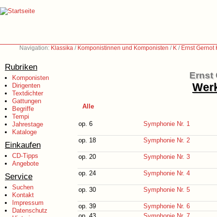
Navigation:
Klassika
/
Komponistinnen und Komponisten
/
K
/
Ernst Gernot
Rubriken
Ernst
Komponisten
Werk
Dirigenten
Textdichter
Gattungen
Alle
Begriffe
Tempi
op. 6
Symphonie Nr. 1
Jahrestage
Kataloge
op. 18
Symphonie Nr. 2
Einkaufen
CD-Tipps
op. 20
Symphonie Nr. 3
Angebote
op. 24
Symphonie Nr. 4
Service
Suchen
op. 30
Symphonie Nr. 5
Kontakt
Impressum
op. 39
Symphonie Nr. 6
Datenschutz
op. 43
Symphonie Nr. 7