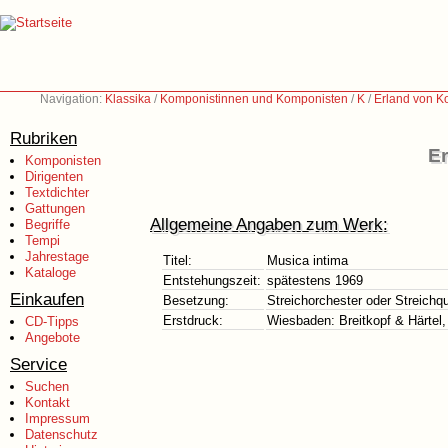
Navigation:
Klassika
/
Komponistinnen und Komponisten
/
K
/
Erland von K
Rubriken
Er
Komponisten
Dirigenten
Textdichter
Gattungen
Allgemeine Angaben zum Werk:
Begriffe
Tempi
Jahrestage
Titel:
Musica intima
Kataloge
Entstehungszeit:
spätestens 1969
Einkaufen
Besetzung:
Streichorchester oder Streichqu
Erstdruck:
Wiesbaden: Breitkopf & Härtel,
CD-Tipps
Angebote
Service
Suchen
Kontakt
Impressum
Datenschutz