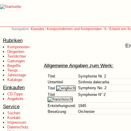
Navigation:
Klassika
/
Komponistinnen und Komponisten
/
K
/
Erland von K
Rubriken
Er
Komponisten
Dirigenten
Textdichter
Gattungen
Allgemeine Angaben zum Werk:
Begriffe
Tempi
Jahrestage
Titel:
Symphonie Nr. 2
Kataloge
Untertitel:
Sinfonia dalecarlia
Einkaufen
Symphony No. 2
Titel
:
CD-Tipps
Titel
Symphonie N° 2
Angebote
:
Service
Entstehungszeit:
1945
Besetzung:
Orchester
Suchen
Kontakt
Impressum
Datenschutz