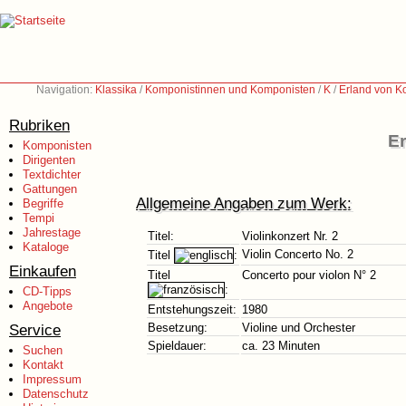
Navigation:
Klassika
/
Komponistinnen und Komponisten
/
K
/
Erland von K
Rubriken
Er
Komponisten
Dirigenten
Textdichter
Gattungen
Allgemeine Angaben zum Werk:
Begriffe
Tempi
Jahrestage
Titel:
Violinkonzert Nr. 2
Kataloge
Violin Concerto No. 2
Titel
:
Einkaufen
Titel
Concerto pour violon N° 2
:
CD-Tipps
Angebote
Entstehungszeit:
1980
Service
Besetzung:
Violine und Orchester
Spieldauer:
ca. 23 Minuten
Suchen
Kontakt
Impressum
Datenschutz