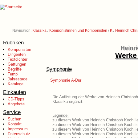
Navigation:
Klassika
/
Komponistinnen und Komponisten
/
K
/
Heinrich Chr
Rubriken
Heinr
Komponisten
Werke 
Dirigenten
Textdichter
Gattungen
Symphonie
Begriffe
Tempi
Jahrestage
Symphonie A-Dur
Kataloge
Einkaufen
Die Auflistung der Werke von Heinrich Christoph
CD-Tipps
Klassika ergänzt.
Angebote
Service
Legende:
Suchen
zu diesem Werk von Heinrich Christoph Koch lie
Kontakt
zu diesem Werk von Heinrich Christoph Koch lie
Impressum
zu diesem Werk von Heinrich Christoph Koch li
Datenschutz
zu diesem Werk von Heinrich Christoph Koch l