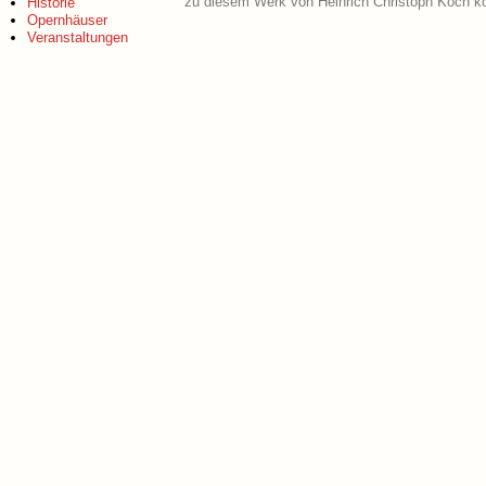
zu diesem Werk von Heinrich Christoph Koch kö
Historie
Opernhäuser
Veranstaltungen