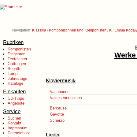
Navigation:
Klassika
/
Komponistinnen und Komponisten
/
K
/
Emma Kodály
Rubriken
Komponisten
Werke 
Dirigenten
Textdichter
Gattungen
Begriffe
Tempi
Jahrestage
Klaviermusik
Kataloge
Einkaufen
Variationen
Valses viennoises
CD-Tipps
Angebote
Berceuse
Service
Gavotte
Suchen
Scherzo
Kontakt
Impressum
Datenschutz
Lieder