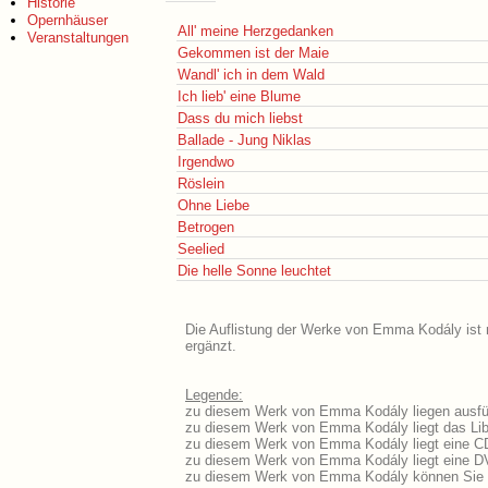
Historie
Opernhäuser
All' meine Herzgedanken
Veranstaltungen
Gekommen ist der Maie
Wandl' ich in dem Wald
Ich lieb' eine Blume
Dass du mich liebst
Ballade - Jung Niklas
Irgendwo
Röslein
Ohne Liebe
Betrogen
Seelied
Die helle Sonne leuchtet
Die Auflistung der Werke von Emma Kodály ist n
ergänzt.
Legende:
zu diesem Werk von Emma Kodály liegen ausfüh
zu diesem Werk von Emma Kodály liegt das Libr
zu diesem Werk von Emma Kodály liegt eine C
zu diesem Werk von Emma Kodály liegt eine D
zu diesem Werk von Emma Kodály können Sie N