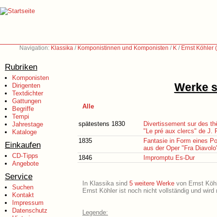
Navigation:
Klassika
/
Komponistinnen und Komponisten
/
K
/
Ernst Köhler
Rubriken
Komponisten
Werke s
Dirigenten
Textdichter
Gattungen
Alle
Begriffe
Tempi
spätestens 1830
Divertissement sur des thê
Jahrestage
"Le pré aux clercs" de J. 
Kataloge
1835
Fantasie in Form eines Po
Einkaufen
aus der Oper "Fra Diavolo
CD-Tipps
1846
Impromptu Es-Dur
Angebote
Service
In Klassika sind
5 weitere Werke
von Ernst Köhle
Suchen
Ernst Köhler ist noch nicht vollständig und wir
Kontakt
Impressum
Datenschutz
Legende: