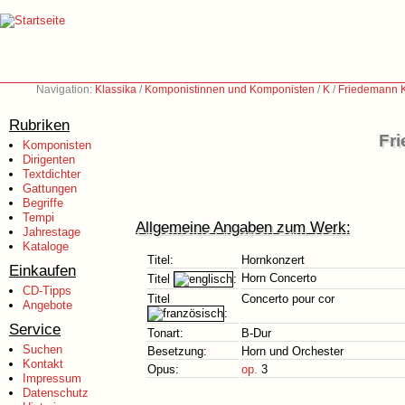
Navigation:
Klassika
/
Komponistinnen und Komponisten
/
K
/
Friedemann K
Rubriken
Fr
Komponisten
Dirigenten
Textdichter
Gattungen
Begriffe
Tempi
Allgemeine Angaben zum Werk:
Jahrestage
Kataloge
Titel:
Hornkonzert
Einkaufen
Horn Concerto
Titel
:
CD-Tipps
Titel
Concerto pour cor
Angebote
:
Service
Tonart:
B-Dur
Suchen
Besetzung:
Horn und Orchester
Kontakt
Opus:
op.
3
Impressum
Datenschutz