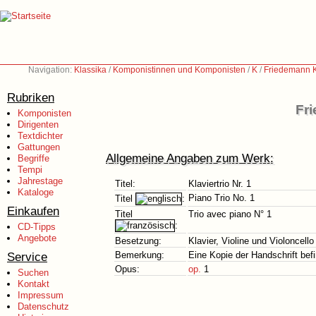
Navigation:
Klassika
/
Komponistinnen und Komponisten
/
K
/
Friedemann K
Rubriken
Fr
Komponisten
Dirigenten
Textdichter
Gattungen
Allgemeine Angaben zum Werk:
Begriffe
Tempi
Jahrestage
Titel:
Klaviertrio Nr. 1
Kataloge
Piano Trio No. 1
Titel
:
Einkaufen
Titel
Trio avec piano N° 1
:
CD-Tipps
Angebote
Besetzung:
Klavier, Violine und Violoncello
Service
Bemerkung:
Eine Kopie der Handschrift befi
Opus:
op.
1
Suchen
Kontakt
Impressum
Datenschutz