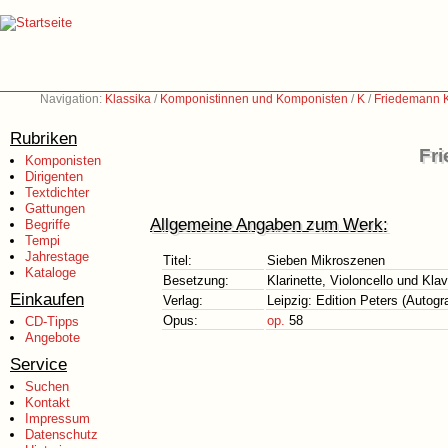
Navigation:
Klassika
/
Komponistinnen und Komponisten
/
K
/
Friedemann K
Rubriken
Fr
Komponisten
Dirigenten
Textdichter
Gattungen
Allgemeine Angaben zum Werk:
Begriffe
Tempi
Jahrestage
Titel:
Sieben Mikroszenen
Kataloge
Besetzung:
Klarinette, Violoncello und Klav
Einkaufen
Verlag:
Leipzig: Edition Peters (Autogr
Opus:
op.
58
CD-Tipps
Angebote
Service
Suchen
Kontakt
Impressum
Datenschutz