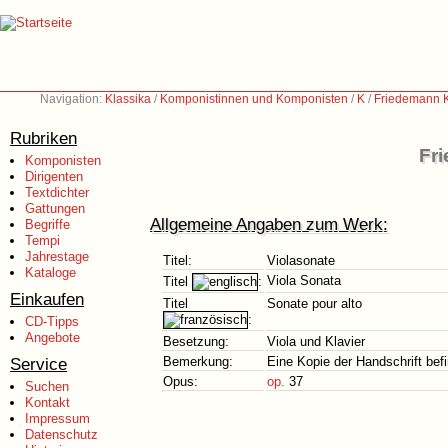
Navigation:
Klassika
/
Komponistinnen und Komponisten
/
K
/
Friedemann K
Rubriken
Fr
Komponisten
Dirigenten
Textdichter
Gattungen
Allgemeine Angaben zum Werk:
Begriffe
Tempi
Jahrestage
Titel:
Violasonate
Kataloge
Viola Sonata
Titel
:
Einkaufen
Titel
Sonate pour alto
:
CD-Tipps
Angebote
Besetzung:
Viola und Klavier
Service
Bemerkung:
Eine Kopie der Handschrift befi
Opus:
op.
37
Suchen
Kontakt
Impressum
Datenschutz