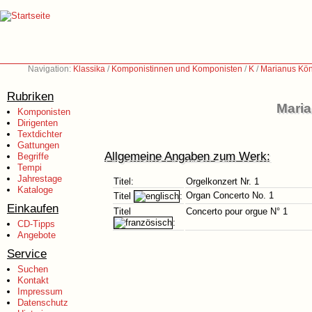
Navigation:
Klassika
/
Komponistinnen und Komponisten
/
K
/
Marianus Kön
Rubriken
Maria
Komponisten
Dirigenten
Textdichter
Gattungen
Allgemeine Angaben zum Werk:
Begriffe
Tempi
Jahrestage
Titel:
Orgelkonzert Nr. 1
Kataloge
Organ Concerto No. 1
Titel
:
Einkaufen
Titel
Concerto pour orgue N° 1
:
CD-Tipps
Angebote
Service
Suchen
Kontakt
Impressum
Datenschutz