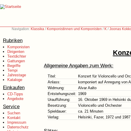
Navigation:
Klassika
/
Komponistinnen und Komponisten
/
K
/
Joonas Kokk
Rubriken
Komponisten
Konze
Dirigenten
Textdichter
Gattungen
Allgemeine Angaben zum Werk:
Begriffe
Tempi
Jahrestage
Titel:
Konzert für Violoncello und Or
Kataloge
Anlass:
komponiert auf Anregung von A
Einkaufen
Widmung:
Alvar Aalto
Entstehungszeit:
1969
CD-Tipps
Angebote
Uraufführung:
16. Oktober 1969 in Helsinki d
Besetzung:
Violoncello und Orchester
Service
Spieldauer:
ca. 21 Minuten
Suchen
Verlag:
Helsinki, Fazer, 1972 und 1987
Kontakt
Impressum
Datenschutz
Sätze: