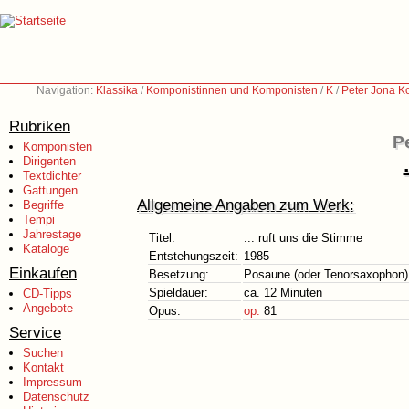
Navigation:
Klassika
/
Komponistinnen und Komponisten
/
K
/
Peter Jona K
Rubriken
P
Komponisten
Dirigenten
Textdichter
Gattungen
Allgemeine Angaben zum Werk:
Begriffe
Tempi
Jahrestage
Titel:
... ruft uns die Stimme
Kataloge
Entstehungszeit:
1985
Einkaufen
Besetzung:
Posaune (oder Tenorsaxophon)
Spieldauer:
ca. 12 Minuten
CD-Tipps
Angebote
Opus:
op.
81
Service
Suchen
Kontakt
Impressum
Datenschutz