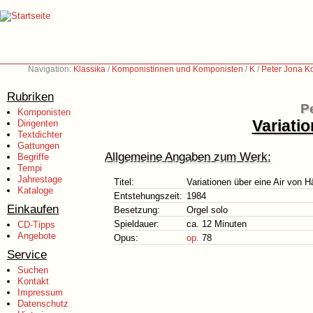
Navigation:
Klassika
/
Komponistinnen und Komponisten
/
K
/
Peter Jona K
Rubriken
P
Komponisten
Variati
Dirigenten
Textdichter
Gattungen
Allgemeine Angaben zum Werk:
Begriffe
Tempi
Jahrestage
Titel:
Variationen über eine Air von H
Kataloge
Entstehungszeit:
1984
Einkaufen
Besetzung:
Orgel solo
Spieldauer:
ca. 12 Minuten
CD-Tipps
Angebote
Opus:
op.
78
Service
Suchen
Kontakt
Impressum
Datenschutz