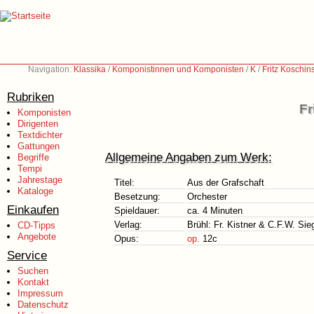
Navigation:
Klassika
/
Komponistinnen und Komponisten
/
K
/
Fritz Koschin
Rubriken
Fr
Komponisten
Dirigenten
Textdichter
Gattungen
Allgemeine Angaben zum Werk:
Begriffe
Tempi
Jahrestage
Titel:
Aus der Grafschaft
Kataloge
Besetzung:
Orchester
Einkaufen
Spieldauer:
ca. 4 Minuten
Verlag:
Brühl: Fr. Kistner & C.F.W. Sie
CD-Tipps
Angebote
Opus:
op.
12c
Service
Suchen
Kontakt
Impressum
Datenschutz