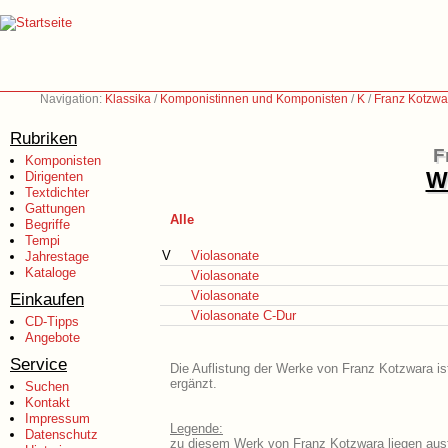
Navigation:
Klassika
/
Komponistinnen und Komponisten
/
K
/
Franz Kotzwa
Rubriken
F
Komponisten
We
Dirigenten
Textdichter
Gattungen
Alle
Begriffe
Tempi
V
Violasonate
Jahrestage
Kataloge
Violasonate
Violasonate
Einkaufen
Violasonate C-Dur
CD-Tipps
Angebote
Service
Die Auflistung der Werke von Franz Kotzwara is
ergänzt.
Suchen
Kontakt
Impressum
Legende:
Datenschutz
zu diesem Werk von Franz Kotzwara liegen ausf