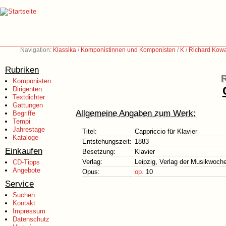
Navigation:
Klassika
/
Komponistinnen und Komponisten
/
K
/
Richard Kowa
Rubriken
R
Komponisten
Dirigenten
Textdichter
Gattungen
Allgemeine Angaben zum Werk:
Begriffe
Tempi
Jahrestage
Titel:
Cappriccio für Klavier
Kataloge
Entstehungszeit:
1883
Einkaufen
Besetzung:
Klavier
Verlag:
Leipzig, Verlag der Musikwoch
CD-Tipps
Angebote
Opus:
op.
10
Service
Suchen
Kontakt
Impressum
Datenschutz