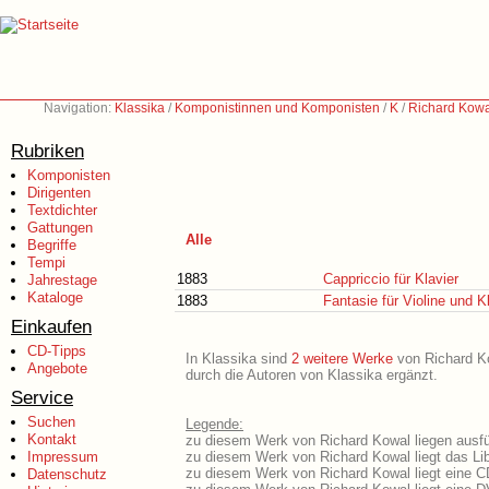
Navigation:
Klassika
/
Komponistinnen und Komponisten
/
K
/
Richard Kowa
Rubriken
Komponisten
Dirigenten
Textdichter
Gattungen
Alle
Begriffe
Tempi
1883
Cappriccio für Klavier
Jahrestage
Kataloge
1883
Fantasie für Violine und K
Einkaufen
CD-Tipps
In Klassika sind
2 weitere Werke
von Richard Kow
Angebote
durch die Autoren von Klassika ergänzt.
Service
Suchen
Legende:
Kontakt
zu diesem Werk von Richard Kowal liegen ausfüh
Impressum
zu diesem Werk von Richard Kowal liegt das Lib
zu diesem Werk von Richard Kowal liegt eine 
Datenschutz