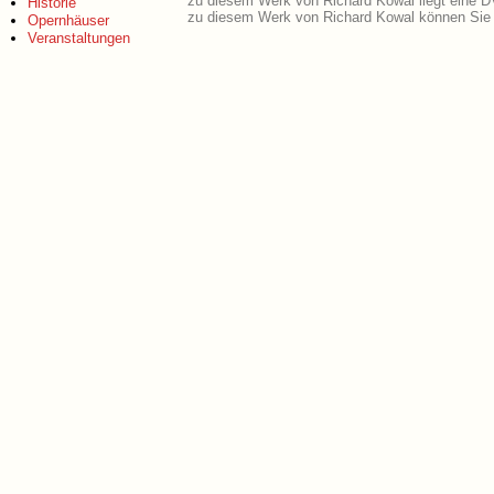
zu diesem Werk von Richard Kowal liegt eine 
Historie
zu diesem Werk von Richard Kowal können Sie 
Opernhäuser
Veranstaltungen