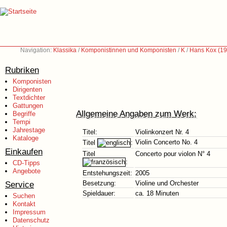
Navigation:
Klassika
/
Komponistinnen und Komponisten
/
K
/
Hans Kox (1
Rubriken
Komponisten
Dirigenten
Textdichter
Gattungen
Allgemeine Angaben zum Werk:
Begriffe
Tempi
Jahrestage
Titel:
Violinkonzert Nr. 4
Kataloge
Violin Concerto No. 4
Titel
:
Einkaufen
Titel
Concerto pour violon N° 4
:
CD-Tipps
Angebote
Entstehungszeit:
2005
Service
Besetzung:
Violine und Orchester
Spieldauer:
ca. 18 Minuten
Suchen
Kontakt
Impressum
Datenschutz