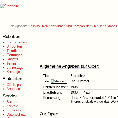
Navigation:
Klassika
/
Komponistinnen und Komponisten
/
K
/
Hans Krása (
Rubriken
Komponisten
Dirigenten
Textdichter
Gattungen
Begriffe
Tempi
Allgemeine Angaben zur Oper:
Jahrestage
Kataloge
Titel:
Brundibár
Einkaufen
Die Hummel
Titel
:
CD-Tipps
Entstehungszeit:
1938
Angebote
Uraufführung:
1938 in Prag
Service
Bemerkung:
Hans Krása, ermordet 1944 in A
Theresienstadt wurde das Werk 
Suchen
Kontakt
Impressum
Zur Oper:
Datenschutz