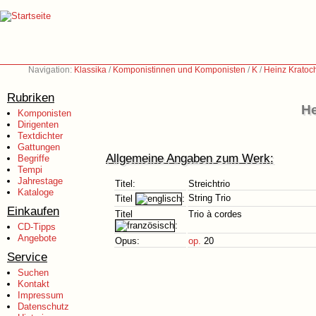
Navigation:
Klassika
/
Komponistinnen und Komponisten
/
K
/
Heinz Kratoc
Rubriken
He
Komponisten
Dirigenten
Textdichter
Gattungen
Allgemeine Angaben zum Werk:
Begriffe
Tempi
Jahrestage
Titel:
Streichtrio
Kataloge
String Trio
Titel
:
Einkaufen
Titel
Trio à cordes
:
CD-Tipps
Angebote
Opus:
op.
20
Service
Suchen
Kontakt
Impressum
Datenschutz