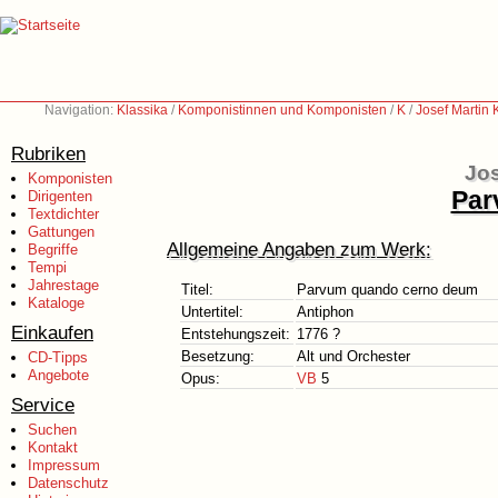
Navigation:
Klassika
/
Komponistinnen und Komponisten
/
K
/
Josef Martin
Rubriken
Jos
Komponisten
Par
Dirigenten
Textdichter
Gattungen
Allgemeine Angaben zum Werk:
Begriffe
Tempi
Jahrestage
Titel:
Parvum quando cerno deum
Kataloge
Untertitel:
Antiphon
Einkaufen
Entstehungszeit:
1776 ?
Besetzung:
Alt und Orchester
CD-Tipps
Angebote
Opus:
VB
5
Service
Suchen
Kontakt
Impressum
Datenschutz