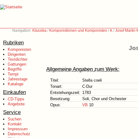
Navigation:
Klassika
/
Komponistinnen und Komponisten
/
K
/
Josef Martin
Rubriken
Jos
Komponisten
Dirigenten
Textdichter
Gattungen
Allgemeine Angaben zum Werk:
Begriffe
Tempi
Jahrestage
Titel:
Stella coeli
Kataloge
Tonart:
C-Dur
Einkaufen
Entstehungszeit:
1783
Besetzung:
Soli, Chor und Orchester
CD-Tipps
Angebote
Opus:
VB
10
Service
Suchen
Kontakt
Impressum
Datenschutz