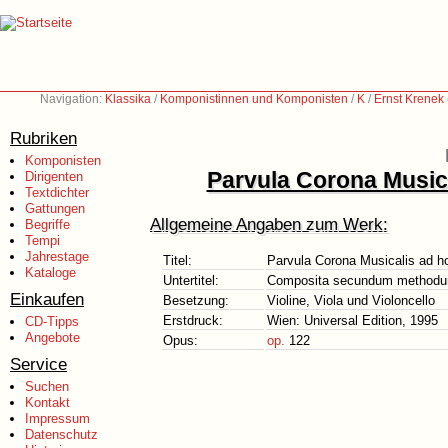
Navigation:
Klassika
/
Komponistinnen und Komponisten
/
K
/
Ernst Krenek
Rubriken
Komponisten
Parvula Corona Music
Dirigenten
Textdichter
Gattungen
Allgemeine Angaben zum Werk:
Begriffe
Tempi
Jahrestage
Titel:
Parvula Corona Musicalis ad 
Kataloge
Untertitel:
Composita secundum methodu
Einkaufen
Besetzung:
Violine, Viola und Violoncello
Erstdruck:
Wien: Universal Edition, 1995
CD-Tipps
Angebote
Opus:
op.
122
Service
Suchen
Kontakt
Impressum
Datenschutz