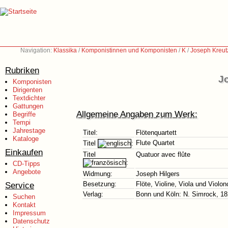
Navigation:
Klassika
/
Komponistinnen und Komponisten
/
K
/
Joseph Kreut
Rubriken
Jo
Komponisten
Dirigenten
Textdichter
Gattungen
Allgemeine Angaben zum Werk:
Begriffe
Tempi
Jahrestage
Titel:
Flötenquartett
Kataloge
Flute Quartet
Titel
:
Einkaufen
Titel
Quatuor avec flûte
:
CD-Tipps
Angebote
Widmung:
Joseph Hilgers
Service
Besetzung:
Flöte, Violine, Viola und Violon
Verlag:
Bonn und Köln: N. Simrock, 1
Suchen
Kontakt
Impressum
Datenschutz