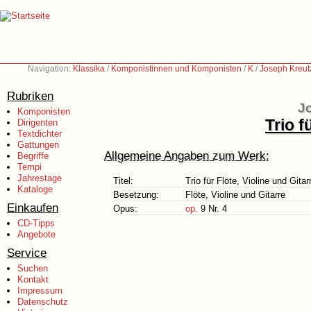
Navigation:
Klassika
/
Komponistinnen und Komponisten
/
K
/
Joseph Kreut
Rubriken
Jo
Komponisten
Trio f
Dirigenten
Textdichter
Gattungen
Allgemeine Angaben zum Werk:
Begriffe
Tempi
Jahrestage
Titel:
Trio für Flöte, Violine und Gitar
Kataloge
Besetzung:
Flöte, Violine und Gitarre
Einkaufen
Opus:
op.
9 Nr. 4
CD-Tipps
Angebote
Service
Suchen
Kontakt
Impressum
Datenschutz