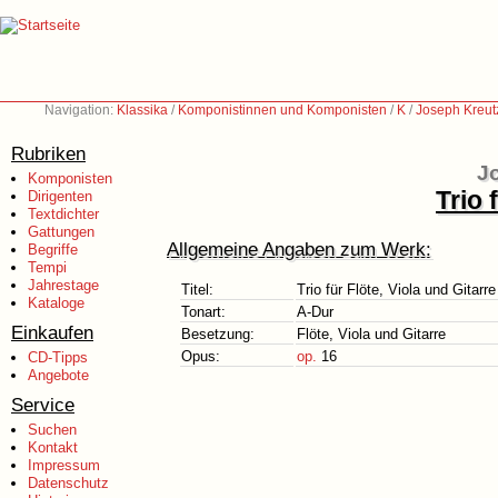
Navigation:
Klassika
/
Komponistinnen und Komponisten
/
K
/
Joseph Kreut
Rubriken
Jo
Komponisten
Trio 
Dirigenten
Textdichter
Gattungen
Allgemeine Angaben zum Werk:
Begriffe
Tempi
Jahrestage
Titel:
Trio für Flöte, Viola und Gitarre
Kataloge
Tonart:
A-Dur
Einkaufen
Besetzung:
Flöte, Viola und Gitarre
Opus:
op.
16
CD-Tipps
Angebote
Service
Suchen
Kontakt
Impressum
Datenschutz