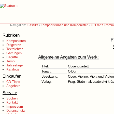
Navigation:
Klassika
/
Komponistinnen und Komponisten
/
K
/
Franz Kromm
Rubriken
F
Komponisten
Dirigenten
Textdichter
Gattungen
Allgemeine Angaben zum Werk:
Begriffe
Tempi
Jahrestage
Titel:
Oboenquartett
Kataloge
Tonart:
C-Dur
Einkaufen
Besetzung:
Oboe, Violine, Viola und Violon
Verlag:
Prag: Statni nakladatelstvi krá
CD-Tipps
Angebote
Service
Suchen
Kontakt
Impressum
Datenschutz