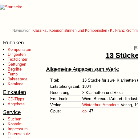
Navigation:
Klassika
/
Komponistinnen und Komponisten
/
K
/
Franz Kromm
Rubriken
F
Komponisten
13 Stücke
Dirigenten
Textdichter
Gattungen
Allgemeine Angaben zum Werk:
Begriffe
Tempi
Jahrestage
Titel:
13 Stücke für zwei Klarinetten 
Kataloge
Entstehungszeit:
1804
Einkaufen
Besetzung:
2 Klarinetten und Viola
Erstdruck:
Wien: Bureau d'Arts et d'Indust
CD-Tipps
Angebote
Verlag:
Winterthur: Amadeus
-Verlag, 1
Opus:
op.
47
Service
Suchen
Kontakt
Impressum
Datenschutz