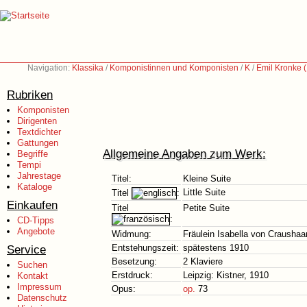
Navigation:
Klassika
/
Komponistinnen und Komponisten
/
K
/
Emil Kronke 
Rubriken
Komponisten
Dirigenten
Textdichter
Gattungen
Allgemeine Angaben zum Werk:
Begriffe
Tempi
Jahrestage
Titel:
Kleine Suite
Kataloge
Little Suite
Titel
:
Einkaufen
Titel
Petite Suite
:
CD-Tipps
Angebote
Widmung:
Fräulein Isabella von Craushaa
Service
Entstehungszeit:
spätestens 1910
Besetzung:
2 Klaviere
Suchen
Erstdruck:
Leipzig: Kistner, 1910
Kontakt
Impressum
Opus:
op.
73
Datenschutz