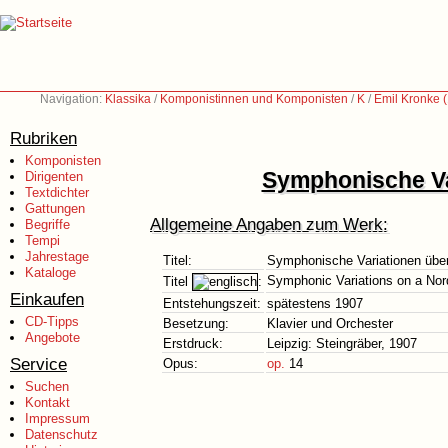
Navigation:
Klassika
/
Komponistinnen und Komponisten
/
K
/
Emil Kronke 
Rubriken
Komponisten
Symphonische Va
Dirigenten
Textdichter
Gattungen
Allgemeine Angaben zum Werk:
Begriffe
Tempi
Jahrestage
Titel:
Symphonische Variationen übe
Kataloge
Symphonic Variations on a No
Titel
:
Einkaufen
Entstehungszeit:
spätestens 1907
CD-Tipps
Besetzung:
Klavier und Orchester
Angebote
Erstdruck:
Leipzig: Steingräber, 1907
Service
Opus:
op.
14
Suchen
Kontakt
Impressum
Datenschutz