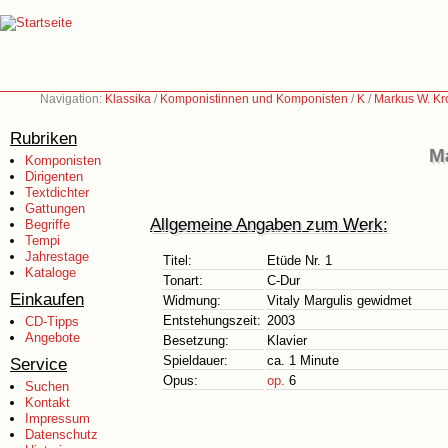
Navigation:
Klassika
/
Komponistinnen und Komponisten
/
K
/
Markus W. Kr
Rubriken
Ma
Komponisten
Dirigenten
Textdichter
Gattungen
Allgemeine Angaben zum Werk:
Begriffe
Tempi
Jahrestage
Titel:
Etüde Nr. 1
Kataloge
Tonart:
C-Dur
Einkaufen
Widmung:
Vitaly Margulis gewidmet
Entstehungszeit:
2003
CD-Tipps
Angebote
Besetzung:
Klavier
Spieldauer:
ca. 1 Minute
Service
Opus:
op.
6
Suchen
Kontakt
Impressum
Datenschutz