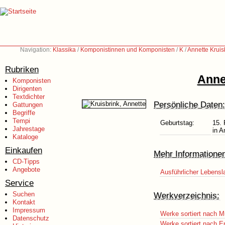
Navigation:
Klassika
/
Komponistinnen und Komponisten
/
K
/
Annette Kruis
Rubriken
Anne
Komponisten
Dirigenten
Textdichter
Persönliche Daten:
Gattungen
Begriffe
Tempi
Geburtstag:
15. 
Jahrestage
in A
Kataloge
Einkaufen
Mehr Informatione
CD-Tipps
Angebote
Ausführlicher Lebensl
Service
Suchen
Werkverzeichnis:
Kontakt
Impressum
Werke sortiert nach M
Datenschutz
Werke sortiert nach E