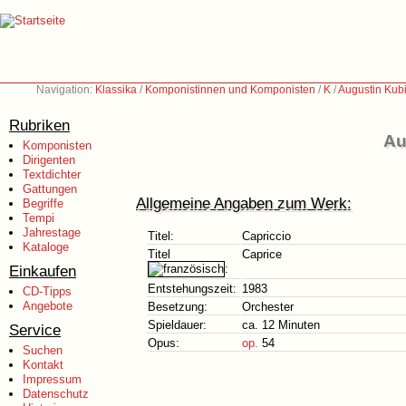
Navigation:
Klassika
/
Komponistinnen und Komponisten
/
K
/
Augustin Kub
Rubriken
Au
Komponisten
Dirigenten
Textdichter
Gattungen
Allgemeine Angaben zum Werk:
Begriffe
Tempi
Jahrestage
Titel:
Capriccio
Kataloge
Titel
Caprice
Einkaufen
:
Entstehungszeit:
1983
CD-Tipps
Angebote
Besetzung:
Orchester
Spieldauer:
ca. 12 Minuten
Service
Opus:
op.
54
Suchen
Kontakt
Impressum
Datenschutz