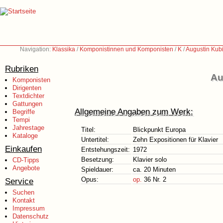
Navigation:
Klassika
/
Komponistinnen und Komponisten
/
K
/
Augustin Kub
Rubriken
Au
Komponisten
Dirigenten
Textdichter
Gattungen
Allgemeine Angaben zum Werk:
Begriffe
Tempi
Jahrestage
Titel:
Blickpunkt Europa
Kataloge
Untertitel:
Zehn Expositionen für Klavier
Einkaufen
Entstehungszeit:
1972
Besetzung:
Klavier solo
CD-Tipps
Angebote
Spieldauer:
ca. 20 Minuten
Opus:
op.
36 Nr. 2
Service
Suchen
Kontakt
Impressum
Datenschutz