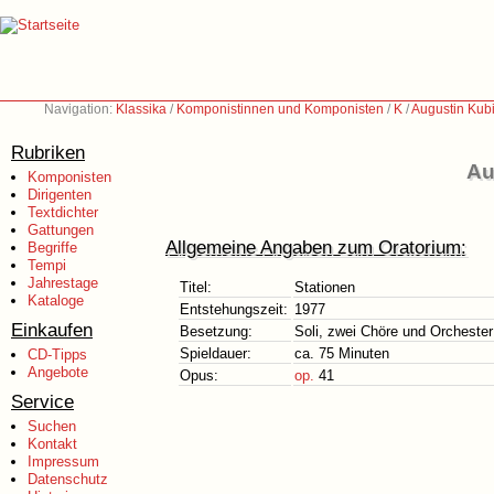
Navigation:
Klassika
/
Komponistinnen und Komponisten
/
K
/
Augustin Kub
Rubriken
Au
Komponisten
Dirigenten
Textdichter
Gattungen
Allgemeine Angaben zum Oratorium:
Begriffe
Tempi
Jahrestage
Titel:
Stationen
Kataloge
Entstehungszeit:
1977
Einkaufen
Besetzung:
Soli, zwei Chöre und Orchester
Spieldauer:
ca. 75 Minuten
CD-Tipps
Angebote
Opus:
op.
41
Service
Suchen
Kontakt
Impressum
Datenschutz