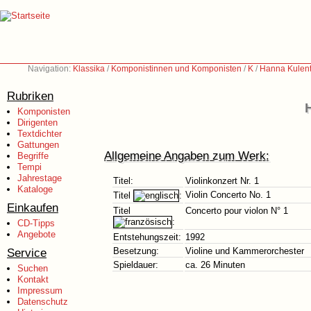
Navigation:
Klassika
/
Komponistinnen und Komponisten
/
K
/
Hanna Kulent
Rubriken
Komponisten
Dirigenten
Textdichter
Gattungen
Allgemeine Angaben zum Werk:
Begriffe
Tempi
Jahrestage
Titel:
Violinkonzert Nr. 1
Kataloge
Violin Concerto No. 1
Titel
:
Einkaufen
Titel
Concerto pour violon N° 1
:
CD-Tipps
Angebote
Entstehungszeit:
1992
Service
Besetzung:
Violine und Kammerorchester
Spieldauer:
ca. 26 Minuten
Suchen
Kontakt
Impressum
Datenschutz