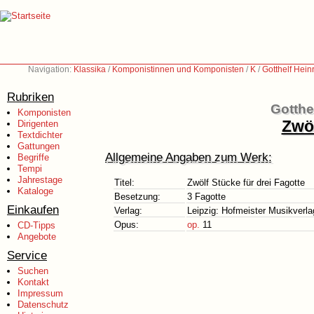
Navigation:
Klassika
/
Komponistinnen und Komponisten
/
K
/
Gotthelf Hei
Rubriken
Gotthe
Komponisten
Zwöl
Dirigenten
Textdichter
Gattungen
Allgemeine Angaben zum Werk:
Begriffe
Tempi
Jahrestage
Titel:
Zwölf Stücke für drei Fagotte
Kataloge
Besetzung:
3 Fagotte
Einkaufen
Verlag:
Leipzig: Hofmeister Musikverla
Opus:
op.
11
CD-Tipps
Angebote
Service
Suchen
Kontakt
Impressum
Datenschutz