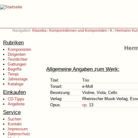
Navigation:
Klassika
/
Komponistinnen und Komponisten
/
K
/
Hermann Kun
Rubriken
Herm
Komponisten
Dirigenten
Textdichter
Gattungen
Allgemeine Angaben zum Werk:
Begriffe
Tempi
Jahrestage
Titel:
Trio
Kataloge
Tonart:
e-Moll
Einkaufen
Besetzung:
Violine, Viola, Cello
Verlag:
Rheinischer Musik-Verlag, Ess
CD-Tipps
Angebote
Opus:
op.
13
Service
Suchen
Kontakt
Impressum
Datenschutz