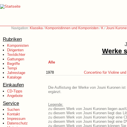
Navigation:
Klassika
/
Komponistinnen und Komponisten
/
K
/
Jouni Kurone
Rubriken
Komponisten
Werke s
Dirigenten
Textdichter
Gattungen
Alle
Begriffe
Tempi
1978
Concertino für Violine un
Jahrestage
Kataloge
Einkaufen
Die Auflistung der Werke von Jouni Kuronen ist
CD-Tipps
ergänzt.
Angebote
Service
Legende:
zu diesem Werk von Jouni Kuronen liegen ausfüh
Suchen
zu diesem Werk von Jouni Kuronen liegt das Lib
Kontakt
zu diesem Werk von Jouni Kuronen liegt eine 
Impressum
zu diesem Werk von Jouni Kuronen liegt eine 
Datenschutz
zu diesem Werk von Jouni Kuronen können Sie 