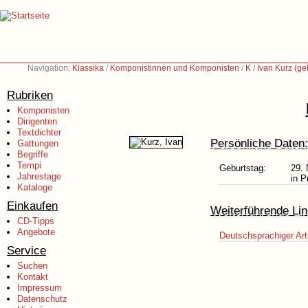
Navigation:
Klassika
/
Komponistinnen und Komponisten
/
K
/
Ivan Kurz (ge
Rubriken
Komponisten
Dirigenten
Textdichter
Persönliche Daten:
Gattungen
Begriffe
Tempi
Geburtstag:
29.
Jahrestage
in P
Kataloge
Einkaufen
Weiterführende Lin
CD-Tipps
Angebote
Deutschsprachiger Art
Service
Suchen
Kontakt
Impressum
Datenschutz