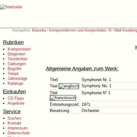
Navigation:
Klassika
/
Komponistinnen und Komponisten
/
K
/
Mati Kuulber
Rubriken
Komponisten
Dirigenten
Textdichter
Gattungen
Allgemeine Angaben zum Werk:
Begriffe
Tempi
Jahrestage
Titel:
Symphonie Nr. 1
Kataloge
Symphony No. 1
Titel
:
Einkaufen
Titel
Symphonie N° 1
:
CD-Tipps
Angebote
Entstehungszeit:
1971
Service
Besetzung:
Orchester
Suchen
Kontakt
Impressum
Datenschutz