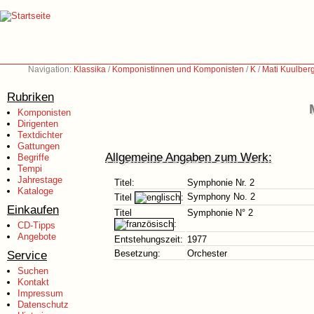
Navigation:
Klassika
/
Komponistinnen und Komponisten
/
K
/
Mati Kuulber
Rubriken
Komponisten
Dirigenten
Textdichter
Gattungen
Allgemeine Angaben zum Werk:
Begriffe
Tempi
Jahrestage
Titel:
Symphonie Nr. 2
Kataloge
Symphony No. 2
Titel
:
Einkaufen
Titel
Symphonie N° 2
:
CD-Tipps
Angebote
Entstehungszeit:
1977
Service
Besetzung:
Orchester
Suchen
Kontakt
Impressum
Datenschutz