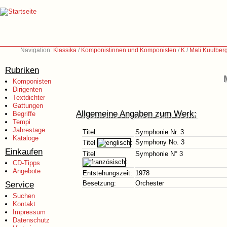
Navigation:
Klassika
/
Komponistinnen und Komponisten
/
K
/
Mati Kuulber
Rubriken
Komponisten
Dirigenten
Textdichter
Gattungen
Allgemeine Angaben zum Werk:
Begriffe
Tempi
Jahrestage
Titel:
Symphonie Nr. 3
Kataloge
Symphony No. 3
Titel
:
Einkaufen
Titel
Symphonie N° 3
:
CD-Tipps
Angebote
Entstehungszeit:
1978
Service
Besetzung:
Orchester
Suchen
Kontakt
Impressum
Datenschutz