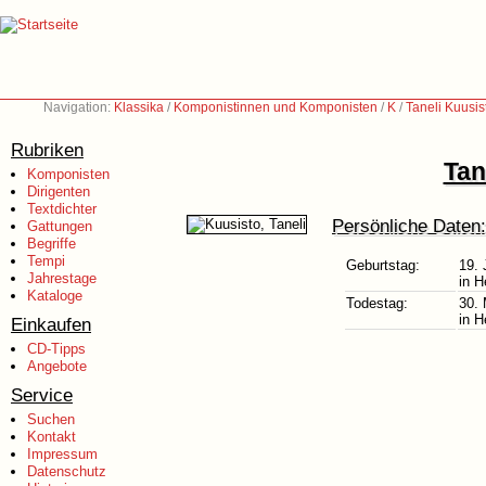
Navigation:
Klassika
/
Komponistinnen und Komponisten
/
K
/
Taneli Kuusi
Rubriken
Tan
Komponisten
Dirigenten
Textdichter
Persönliche Daten:
Gattungen
Begriffe
Tempi
Geburtstag:
19. 
Jahrestage
in H
Kataloge
Todestag:
30.
in H
Einkaufen
CD-Tipps
Angebote
Service
Suchen
Kontakt
Impressum
Datenschutz